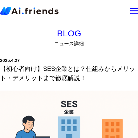
B
L
O
G
ニ
ュ
ー
ス
詳
細
2025.4.27
【初心者向け】SES企業とは？仕組みからメリッ
ト・デメリットまで徹底解説！