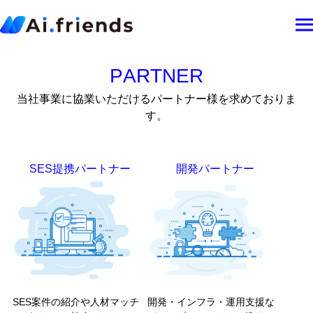
P
A
R
T
N
E
R
当
社
事
業
に
協
業
い
た
だ
け
る
パ
ー
ト
ナ
ー
様
を
求
め
て
お
り
ま
す
。
SES提携パートナー
開発パートナー
SES案件の紹介や人材マッチ
開発・インフラ・運用支援な