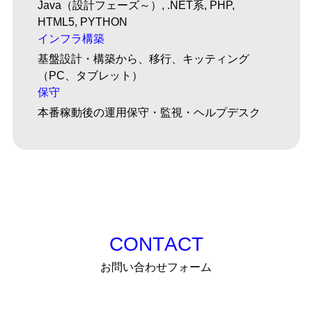
Java（設計フェーズ～）, .NET系, PHP,
HTML5, PYTHON
インフラ構築
基盤設計・構築から、移行、キッティング
（PC、タブレット）
保守
本番稼動後の運用保守・監視・ヘルプデスク
C
O
N
T
A
C
T
お
問
い
合
わ
せ
フ
ォ
ー
ム